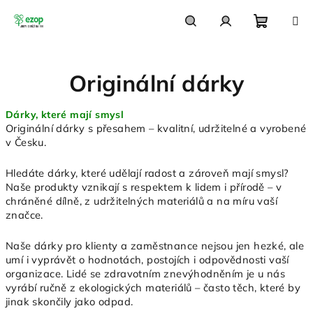
Přejít
na
obsah
Nákupn
Hledat
Přihlášení
Originální dárky
košík
Dárky, které mají smysl
Originální dárky s přesahem – kvalitní, udržitelné a vyrobené
v Česku.
Hledáte dárky, které udělají radost a zároveň mají smysl?
Naše produkty vznikají s respektem k lidem i přírodě – v
chráněné dílně, z udržitelných materiálů a na míru vaší
značce.
Naše dárky pro klienty a
zaměstnance
nejsou jen hezké, ale
umí i vyprávět o hodnotách, postojích i odpovědnosti vaší
organizace. Lidé se zdravotním znevýhodněním je u nás
vyrábí ručně z ekologických materiálů – často těch, které by
jinak skončily jako odpad.