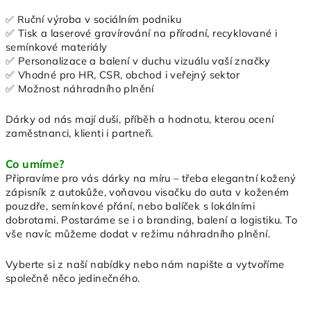
uční výroba v sociálním podniku
✅
R
✅
Tisk a laserové gravírování na přírodní, recyklované i
semínkové materiály
✅
Personalizace a balení v duchu vizuálu vaší značky
✅
Vhodné pro HR, CSR, obchod i veřejný sektor
✅
Možnost náhradního plnění
Dárky od nás mají duši, příběh a hodnotu, kterou ocení
zaměstnanci, klienti i partneři.
Co umíme?
Připravíme pro vás dárky na míru – třeba elegantní kožený
zápisník z autokůže, voňavou visačku do auta v koženém
pouzdře, semínkové přání, nebo balíček s lokálními
dobrotami. Postaráme se i o branding, balení a logistiku. To
vše navíc můžeme dodat v režimu náhradního plnění.
Vyberte si z naší nabídky nebo nám napište a vytvoříme
společně
něco jedinečného.