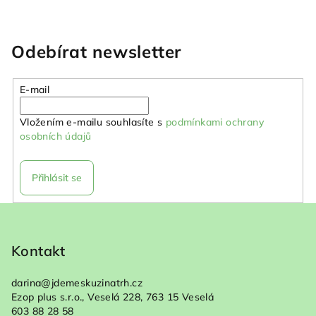
Odebírat newsletter
E-mail
Vložením e-mailu souhlasíte s
podmínkami ochrany
osobních údajů
Přihlásit se
Z
á
p
Kontakt
a
darina
@
jdemeskuzinatrh.cz
t
Ezop plus s.r.o., Veselá 228, 763 15 Veselá
í
603 88 28 58