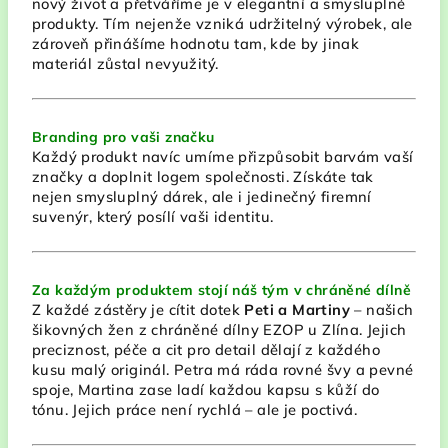
nový život a přetváříme je v elegantní a smysluplné
produkty. Tím nejenže vzniká udržitelný výrobek, ale
zároveň přinášíme hodnotu tam, kde by jinak
materiál zůstal nevyužitý.
Branding pro vaši značku
Každý produkt navíc umíme přizpůsobit barvám vaší
značky a doplnit logem společnosti. Získáte tak
nejen smysluplný dárek, ale i jedinečný firemní
suvenýr, který posílí vaši identitu.
Za každým produktem stojí náš tým v chráněné dílně
Z každé zástěry je cítit dotek
Peti a Martiny
– našich
šikovných žen z chráněné dílny EZOP u Zlína. Jejich
preciznost, péče a cit pro detail dělají z každého
kusu malý originál. Petra má ráda rovné švy a pevné
spoje, Martina zase ladí každou kapsu s kůží do
tónu. Jejich práce není rychlá – ale je poctivá.