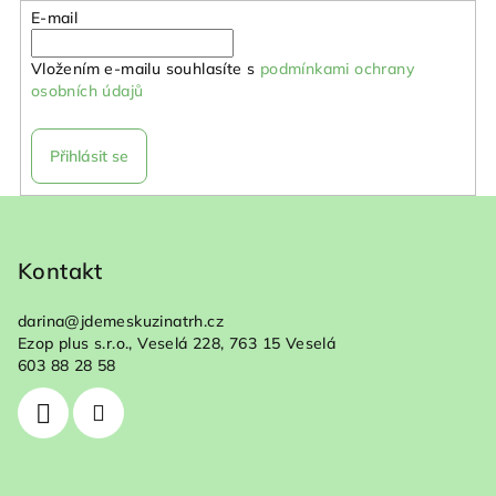
E-mail
Vložením e-mailu souhlasíte s
podmínkami ochrany
osobních údajů
Přihlásit se
Z
á
p
Kontakt
a
darina
@
jdemeskuzinatrh.cz
t
Ezop plus s.r.o., Veselá 228, 763 15 Veselá
í
603 88 28 58