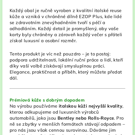
Každý obal je ručně vyroben z kvalitní italské reuse
kůže a vzniká v chráněné dílně EZOP Plus, kde lidé
se zdravotním znevýhodněním tvoří s péčí a
odhodláním. Každý detail je promyšlený, aby vaše
karty byly chráněny a zároveň každý večer s přáteli
získal luxusní a osobní rozměr.
Tento produkt je víc než pouzdro – je to postoj:
podpora udržitelnosti, lokální ruční práce a lidí, kteří
díky vaší volbě získávají smysluplnou práci.
Elegance, praktičnost a příběh, který můžete předat
dál.
Prémiová kůže s dobrým dopadem
Na výrobu používáme
italskou kůži nejvyšší kvality
,
kterou odkupujeme od luxusních výrobců
automobilů, jako jsou
Bentley nebo Rolls-Royce
. Pro
ně se zbytky v menších formátech stávají odpadem –
pro nás jsou však cennou surovinou. Dáváme jim