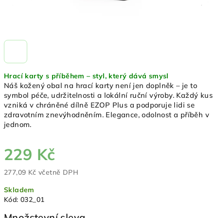
Hrací karty s příběhem – styl, který dává smysl
Náš kožený obal na hrací karty není jen doplněk – je to
symbol péče, udržitelnosti a lokální ruční výroby. Každý kus
vzniká v chráněné dílně EZOP Plus a podporuje lidi se
zdravotním znevýhodněním. Elegance, odolnost a příběh v
jednom.
229 Kč
277,09 Kč včetně DPH
Měrná
Skladem
cena:
Kód:
032_01
Množstevní sleva