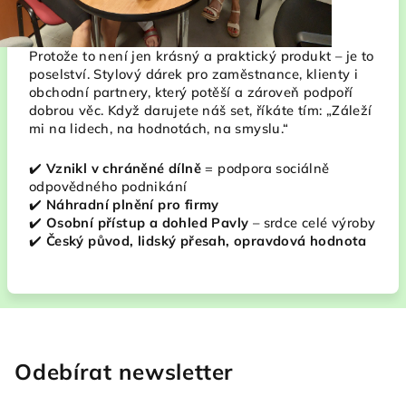
Protože to není jen krásný a praktický produkt – je to
poselství. Stylový dárek pro zaměstnance, klienty i
obchodní partnery, který potěší a zároveň podpoří
dobrou věc. Když darujete náš set, říkáte tím: „Záleží
mi na lidech, na hodnotách, na smyslu.“
✔️
Vznikl v chráněné dílně
= podpora sociálně
odpovědného podnikání
✔️
Náhradní plnění pro firmy
✔️
Osobní přístup a dohled Pavly
– srdce celé výroby
✔️
Český původ, lidský přesah, opravdová hodnota
Odebírat newsletter