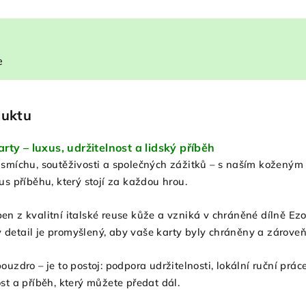
e
duktu
rty – luxus, udržitelnost a lidský příběh
 smíchu, soutěživosti a společných zážitků – s naším koženým 
us příběhu, který stojí za každou hrou.
en z kvalitní italské reuse kůže a vzniká v chráněné dílně Ez
detail je promyšlený, aby vaše karty byly chráněny a zároveň 
ouzdro – je to postoj: podpora udržitelnosti, lokální ruční práce
ost a příběh, který můžete předat dál.