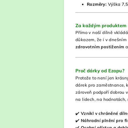
Rozměry:
Výška 7,5
Za každým produktem s
Přímo v naší dílně vklád
důkazem, že i v dnešním
zdravotním postižením
a
Proč dárky od Ezopu?
Protože to není jen krásný
dárek pro zaměstnance, kl
zároveň podpoří dobrou vě
na lidech, na hodnotách, 
✔️
Vznikl v chráněné díln
✔️
Náhradní plnění pro f
✔️
Osobní přístup a dohl