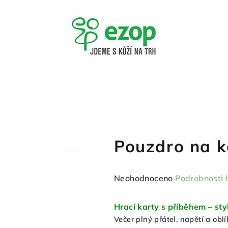
Pouzdro na k
Průměrné
Neohodnoceno
Podrobnosti 
hodnocení
produktu
Hrací karty s příběhem – sty
je
Večer plný přátel, napětí a obl
0,0