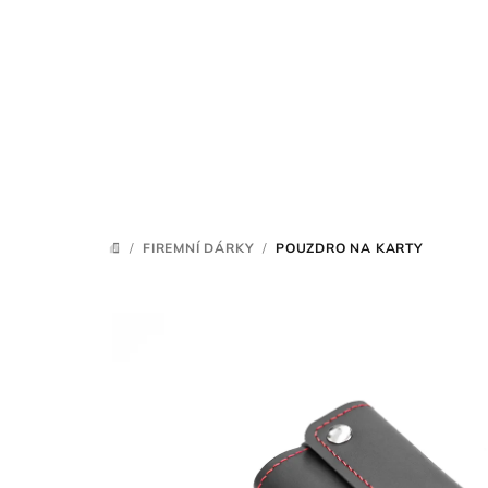
Přejít
na
obsah
/
FIREMNÍ DÁRKY
/
POUZDRO NA KARTY
DOMŮ