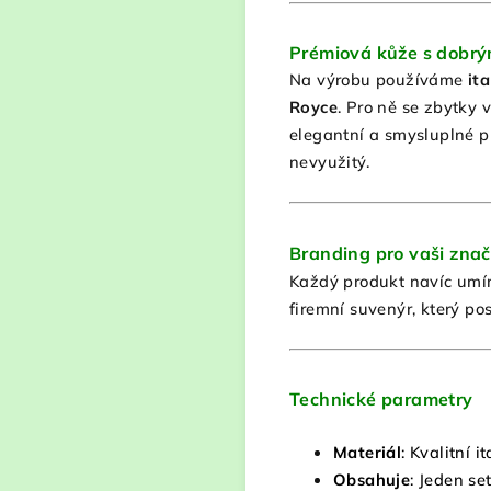
Prémiová kůže s dobr
Na výrobu používáme
it
Royce
. Pro ně se zbytky
elegantní a smysluplné p
nevyužitý.
Branding pro vaši zna
Každý produkt navíc umím
firemní suvenýr, který posí
Technické parametry
Materiál
: Kvalitní 
Obsahuje
: Jeden se