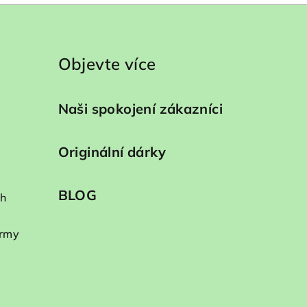
Objevte více
Naši spokojení zákazníci
Originální dárky
BLOG
ch
irmy