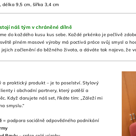
, délka 9,5 cm, šířka 3,4 cm
tojí náš tým v chráněné dílně
áme do každého kusu kus sebe. Každé prkénko je pečlivě zdoben
 světě plném masové výroby má poctivá práce svůj smysl a h
 jejich začlenění do běžného života, a dáváte tak najevo, že v
 a praktický produkt – je to poselství. Stylový
ienty i obchodní partnery, který potěší a
c. Když darujete náš set, říkáte tím: „Záleží mi
na smyslu.“
ě
= podpora sociálně odpovědného podnikání
irmy
ed Pavly
– srdce celé výroby