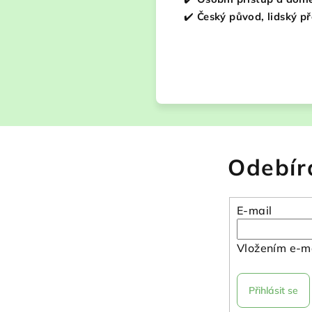
✔️
Český původ, lidský 
Odebír
E-mail
Vložením e-ma
Přihlásit se