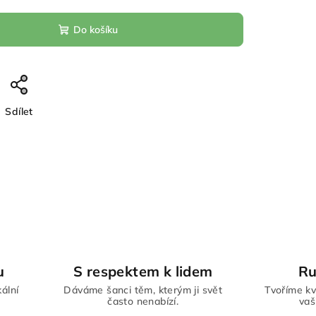
Do košíku
Sdílet
u
S respektem k lidem
Ru
kální
Dáváme šanci těm, kterým ji svět
Tvoříme kv
často nenabízí.
vaš