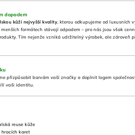
ým dopadem
alskou kůži nejvyšší kvality
, kterou odkupujeme od luxusních v
 v menších formátech stávají odpadem – pro nás jsou však cenn
rodukty. Tím nejenže vzniká udržitelný výrobek, ale zároveň p
čku
e přizpůsobit barvám vaší značky a doplnit logem společnosti.
lí vaši identitu.
italská reuse kůže
t hracích karet