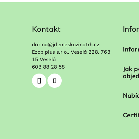
Z
á
Kontakt
Info
p
a
darina
@
jdemeskuzinatrh.cz
Infor
t
Ezop plus s.r.o., Veselá 228, 763
15 Veselá
í
603 88 28 58
Jak p
obje
Nabíd
Certi