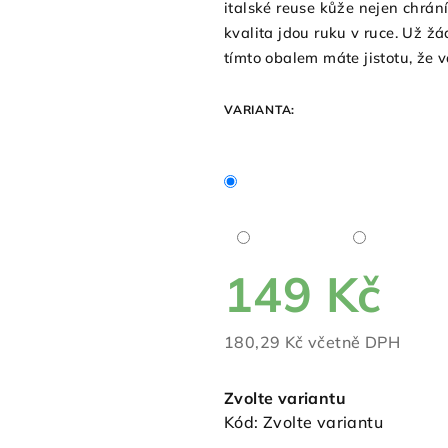
italské reuse kůže nejen chrání
z
kvalita jdou ruku v ruce. Už ž
5
tímto obalem máte jistotu, že 
hvězdiček.
VARIANTA:
149 Kč
180,29 Kč včetně DPH
Měrná
cena:
Zvolte variantu
Kód:
Zvolte variantu