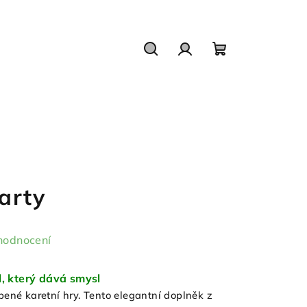
Hledat
Přihlášení
Nákupní
košík
arty
hodnocení
l, který dává smysl
íbené karetní hry. Tento elegantní doplněk z