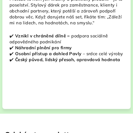
poselství. Stylový dárek pro zaměstnance, klienty i
obchodní partnery, který potěší a zároveň podpoří
dobrou věc. Když darujete náš set, říkáte tím: „Záleží
mi na lidech, na hodnotách, na smyslu.“
✔️
Vznikl v chráněné dílně
= podpora sociálně
odpovědného podnikání
✔️
Náhradní plnění pro firmy
✔️
Osobní přístup a dohled Pavly
– srdce celé výroby
✔️
Český původ, lidský přesah, opravdová hodnota