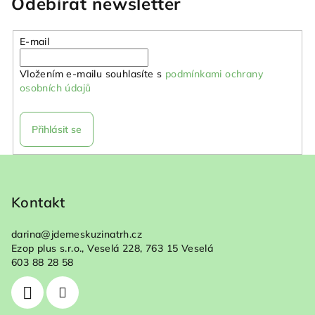
Odebírat newsletter
E-mail
Vložením e-mailu souhlasíte s
podmínkami ochrany
osobních údajů
Přihlásit se
Z
á
p
Kontakt
a
darina
@
jdemeskuzinatrh.cz
t
Ezop plus s.r.o., Veselá 228, 763 15 Veselá
í
603 88 28 58