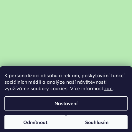
K personalizaci obsahu a reklam, poskytování funkcí
sociálních médií a analýze naší návštěvnosti
využíváme soubory cookies. Více informací
zde
.
Nastavení
Copyright 2026
Jdeme s kůží na trh
. Všechna práva
vyhrazena.
Upravit nastavení cookies
Odmítnout
Souhlasím
Vytvořil Shoptet