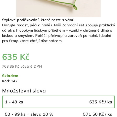
Stylové poděkování, které roste s vámi.
Darujte radost, péči a naději. Náš Zahradní set spojuje praktický
dárek s hlubokým lidským příběhem – vznikl v chráněné dílně s
láskou a smyslem. Potěší, překvapí a zároveň pomáhá. Ideální
pro firmy, které chtějí růst srdcem.
635 Kč
768,35 Kč včetně DPH
Měrná
Skladem
cena:
Kód:
147
Množstevní sleva
1 - 49 ks
635 Kč
/ ks
50 - 99 ks = sleva 10 %
571,50 Kč
/ ks