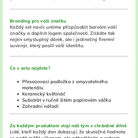
Branding pro vaši značku
Každý set navíc umíme přizpůsobit barvám vaší
značky a doplnit logem společnosti. Získáte tak
nejen smysluplný dárek, ale i jedinečný firemní
suvenýr, který posílí vaši identitu.
Co v setu najdete?
Přesazovací podložka z omyvatelného
materiálu
Keramický květináč
Substrát v ručně šitém papírovém sáčku
Zahradní nářadí
Za každým produktem stojí náš tým v chráněné dílně
Lidé, kteří každý den dokazují, že skutečná hodnota
se nedá měřit výkonem, ale odhodláním a srdcem.