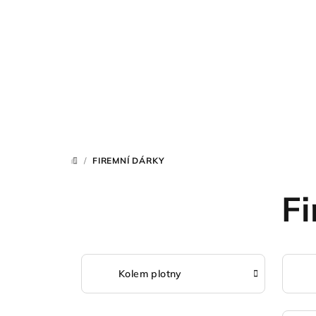
Přejít
na
obsah
/
FIREMNÍ DÁRKY
DOMŮ
F
Kolem plotny