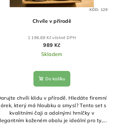
KÓD:
129
Chvíle v přírodě
1 196,69 Kč včetně DPH
989 Kč
Skladem
Do košíku
arujte chvíli klidu v přírodě. Hledáte firemní
árek, který má hloubku a smysl? Tento set s
kvalitními čaji a odolnými hrníčky v
legantním koženém obalu je ideální pro ty,...