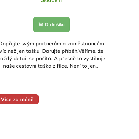
Skladem
Do košíku
Dopřejte svým partnerům a zaměstnancům
víc než jen tašku. Darujte příběh.Věříme, že
každý detail se počítá. A přesně to vystihuje
naše cestovní taška z filce. Není to jen...
Více za méně