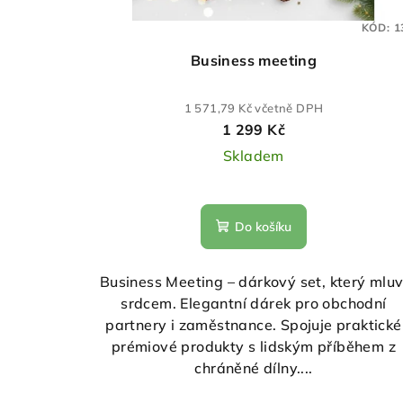
o
t
KÓD:
1
d
ů
Business meeting
u
1 571,79 Kč včetně DPH
k
1 299 Kč
t
Skladem
ů
Do košíku
Business Meeting – dárkový set, který mluv
srdcem. Elegantní dárek pro obchodní
partnery i zaměstnance. Spojuje praktické
prémiové produkty s lidským příběhem z
chráněné dílny....