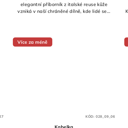
m
elegantní příborník z italské reuse kůže
vzniká v naší chráněné dílně, kde lidé se...
K
Více za méně
27
KÓD:
028_09_06
Kabelka