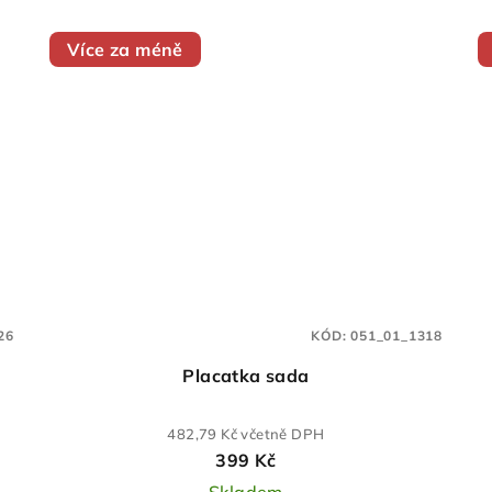
Více za méně
26
KÓD:
051_01_1318
Placatka sada
482,79 Kč včetně DPH
399 Kč