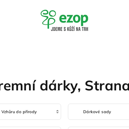
iremní dárky
, Stran
Vzhůru do přírody
Dárkové sady