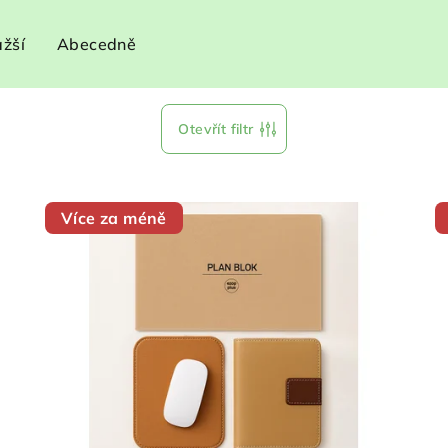
ažší
Abecedně
Otevřít filtr
Více za méně